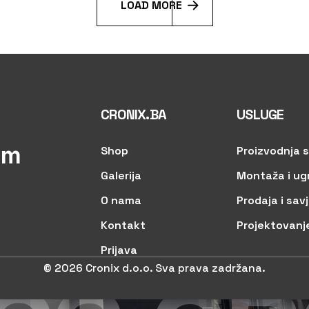
L
O
A
D
M
O
R
E
CRONIX.BA
USLUGE
om
Shop
Proizvodnja s
Galerija
Montaža i ug
O nama
Prodaja i sav
Kontakt
Projektovanj
Prijava
© 2026 Cronix d.o.o. Sva prava zadržana.