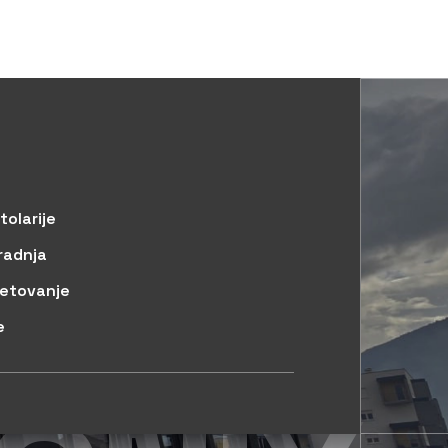
tolarije
radnja
jetovanje
e