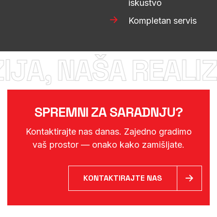
iskustvo
Kompletan servis
JA, NAŠA REALIZ
SPREMNI ZA SARADNJU?
Kontaktirajte nas danas. Zajedno gradimo
vaš prostor — onako kako zamišljate.
KONTAKTIRAJTE NAS