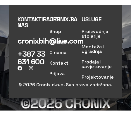
KONTAKTIRAJTE
CRONIX.BA
USLUGE
NAS
Shop
Proizvodnja
stolarije
cronixbih@live.com
Galerija
Montaža i
ugradnja
+387 33
O nama
631 600
Prodaja i
Kontakt
savjetovanje
Prijava
Projektovanje
© 2026 Cronix d.o.o. Sva prava zadržana.
©2026 CRONIX