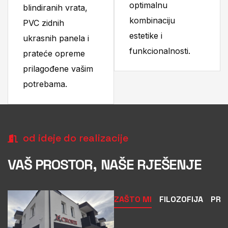
optimalnu
blindiranih vrata,
kombinaciju
PVC zidnih
estetike i
ukrasnih panela i
funkcionalnosti.
prateće opreme
prilagođene vašim
potrebama.
od ideje do realizacije
VAŠ PROSTOR,
NAŠE RJEŠENJE
ZAŠTO MI
FILOZOFIJA
PRE