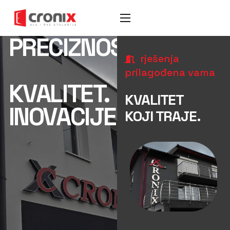
PRECIZNOST.
rješenja
prilagođena vama
KVALITET.
KVALITET
INOVACIJE.
KOJI TRAJE.