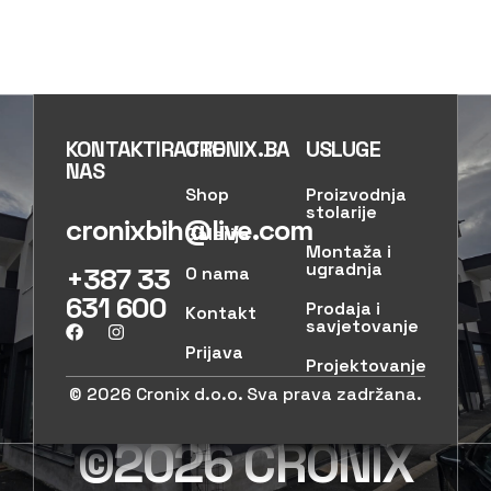
KONTAKTIRAJTE
CRONIX.BA
USLUGE
NAS
Shop
Proizvodnja
stolarije
cronixbih@live.com
Galerija
Montaža i
ugradnja
+387 33
O nama
631 600
Prodaja i
Kontakt
savjetovanje
Prijava
Projektovanje
© 2026 Cronix d.o.o. Sva prava zadržana.
©2026 CRONIX