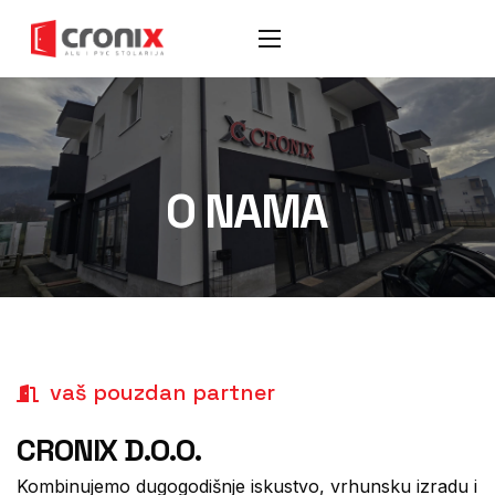
O NAMA
vaš pouzdan partner
CRONIX D.O.O.
Kombinujemo dugogodišnje iskustvo, vrhunsku izradu i