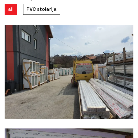
all
PVC stolarija