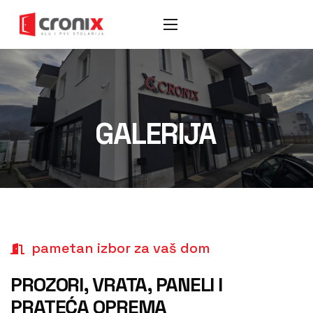
GALERIJA
pametan izbor za vaš dom
PROZORI, VRATA, PANELI I
PRATEĆA OPREMA