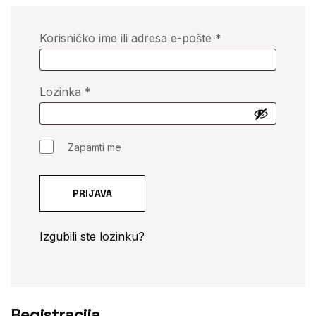
Korisničko ime ili adresa e-pošte
*
Lozinka
*
Zapamti me
PRIJAVA
Izgubili ste lozinku?
Registracija