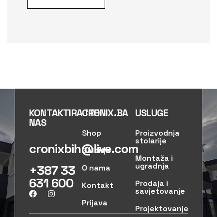
KONTAKTIRAJTE
CRONIX.BA
USLUGE
NAS
Shop
Proizvodnja
stolarije
cronixbih@live.com
Galerija
Montaža i
ugradnja
+387 33
O nama
631 600
Prodaja i
Kontakt
savjetovanje
Prijava
Projektovanje